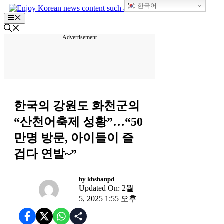
한국어
컨
Menu
텐
츠
---Advertisement---
로
건
너
뛰
기
TRAVEL
한국의 강원도 화천군의
“산천어축제 성황”…“50
만명 방문, 아이들이 즐
겁다 연발~”
by
kbshanpd
Updated On: 2월
5, 2025 1:55 오후