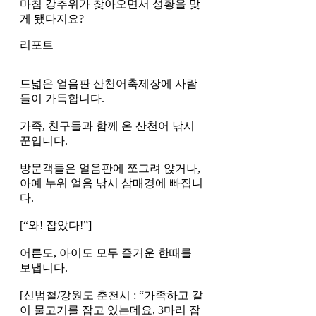
마침 강추위가 찾아오면서 성황을 맞
게 됐다지요?
리포트
드넓은 얼음판 산천어축제장에 사람
들이 가득합니다.
가족, 친구들과 함께 온 산천어 낚시
꾼입니다.
방문객들은 얼음판에 쪼그려 앉거나,
아예 누워 얼음 낚시 삼매경에 빠집니
다.
[“와! 잡았다!”]
어른도, 아이도 모두 즐거운 한때를
보냅니다.
[신범철/강원도 춘천시 : “가족하고 같
이 물고기를 잡고 있는데요, 3마리 잡