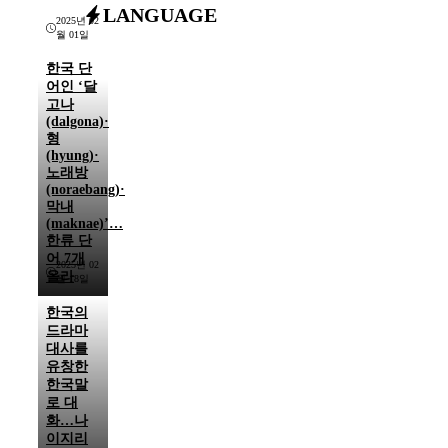
LANGUAGE
2025년 02
월 01일
한국 단
어인 ‘달
고나
(dalgona)·
형
(hyung)·
노래방
(noraebang)·
막내
(maknae)’…
한류 단
어 7개
2025년 02
올라
월 18일
한국의
드라마
대사를
유창한
한국말
로 대
화…나
이지리