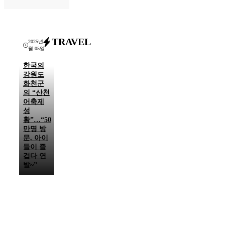
TRAVEL
2025년 02
월 05일
한국의
강원도
화천군
의 “산천
어축제
성
황”…“50
만명 방
문, 아이
들이 즐
겁다 연
발~”